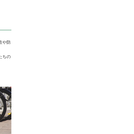
性や防
たちの