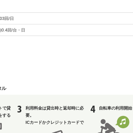
03回/日
0.4回/台・日
タル
トで貸
利用料金は貸出時と返却時に必
自転車の利用開始
をする
要。
ICカードかクレジットカードで