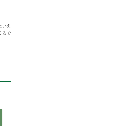
といえ
くるで