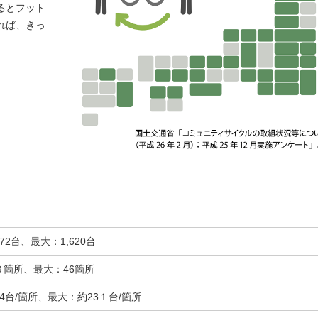
るとフット
れば、きっ
72台、最大：1,620台
８箇所、最大：46箇所
24台/箇所、最大：約23１台/箇所