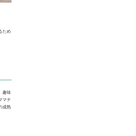
るため
、趣味
ママチ
の成熟