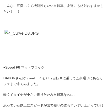
こんなに可愛いくて機能性もいい自転車、友達にも絶対おすすめし
たい！！！
■
Speed P8
マットブラック
DAHON
さん
の
Speed
P8
という自転車
に乗って五条通りにあるカ
フェまで来てみました。
軽くてタイヤが小さい折りたたみ自転車なのに、
思っていた以上にスピードが出て登りの道もすいすい上がっていけ