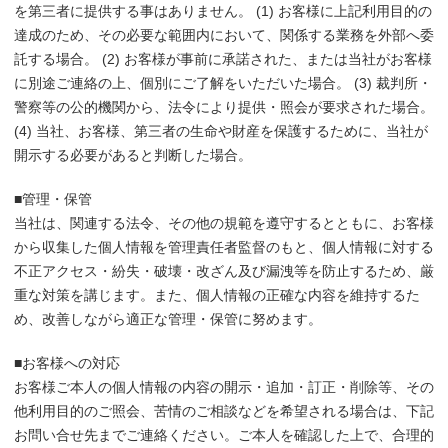
を第三者に提供する事はありません。 (1) お客様に上記利用目的の
達成のため、その必要な範囲内において、関係する業務を外部へ委
託する場合。 (2) お客様が事前に承諾された、または当社がお客様
に別途ご連絡の上、個別にご了解をいただいた場合。 (3) 裁判所・
警察等の公的機関から、法令により提供・照会が要求された場合。
(4) 当社、お客様、第三者の生命や財産を保護するために、当社が
開示する必要があると判断した場合。
■管理・保管
当社は、関連する法令、その他の規範を遵守するとともに、お客様
から収集した個人情報を管理責任者監督のもと、個人情報に対する
不正アクセス・紛失・破壊・改ざん及び漏洩等を防止するため、厳
重な対策を講じます。また、個人情報の正確な内容を維持するた
め、改善しながら適正な管理・保管に努めます。
■お客様への対応
お客様ご本人の個人情報の内容の開示・追加・訂正・削除等、その
他利用目的のご照会、苦情のご相談などを希望される場合は、下記
お問い合せ先までご連絡ください。ご本人を確認した上で、合理的