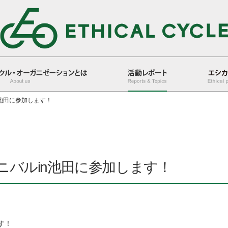
n池田に参加します！
活動レポート
エシカル人
ニバルin池田に参加します！
す！