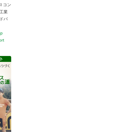
I コン
工業
ドバ
jp
ort