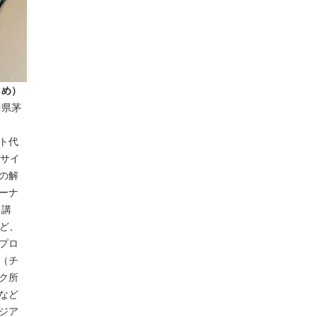
じめ）
川県茅
ト代
 サイ
の解
ーナ
、講
など、
プロ
（チ
ク所
など
ジア