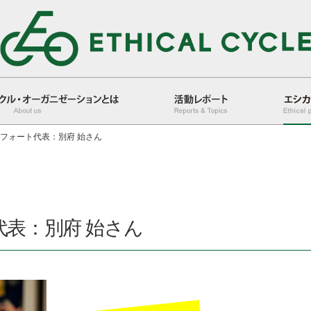
フォート代表：別府 始さん
活動レポート
エシカル人
表：別府 始さん