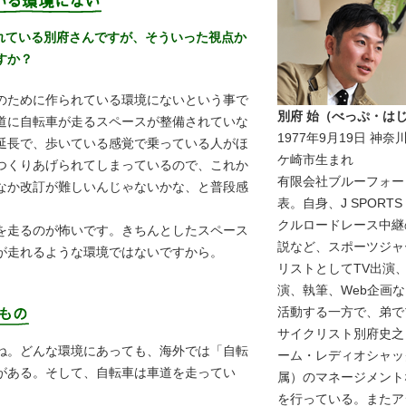
れている別府さんですが、そういった視点か
すか？
のために作られている環境にないという事で
別府 始（べっぷ・は
道に自転車が走るスペースが整備されていな
1977年9月19日 神奈
延長で、歩いている感覚で乗っている人がほ
ケ崎市生まれ
つくりあげられてしまっているので、これか
有限会社ブルーフォー
なか改訂が難しいんじゃないかな、と普段感
表。自身、J SPORTS
クルロードレース中継
を走るのが怖いです。きちんとしたスペース
説など、スポーツジャ
が走れるような環境ではないですから。
リストとしてTV出演
演、執筆、Web企画
活動する一方で、弟で
サイクリスト別府史之
ね。どんな環境にあっても、海外では「自転
ーム・レディオシャッ
がある。そして、自転車は車道を走ってい
属）のマネージメント
を行っている。またア