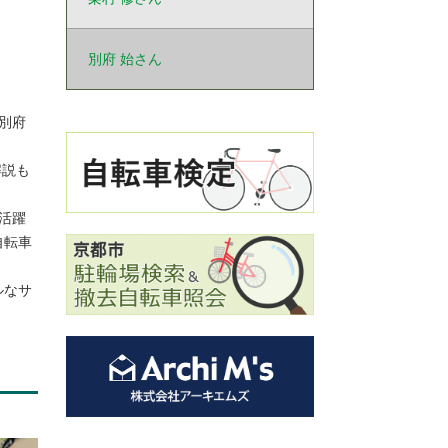
別府 始さん
別府
解説も
活躍
自転車
ルなサ